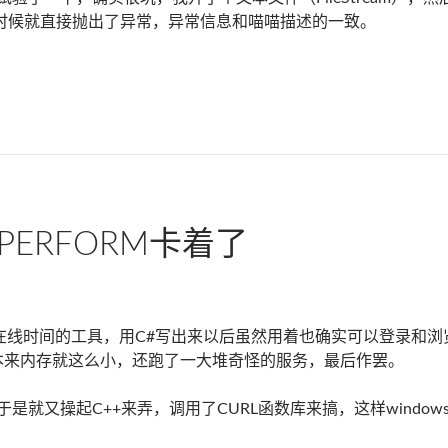
时候就直接抛出了异常，异常信息和喵喵描述的一致。
流输出文本多了抛异常
Y_PERFORM卡着了
论坛在线时间的工具，用C#写出来以后虽然用着也确实可以登录和浏览，
s本来内存就这么小，还跑了一大堆奇怪的服务，最后作罢。
是就又操起C++来弄，调用了CURL函数库来搞，这样window