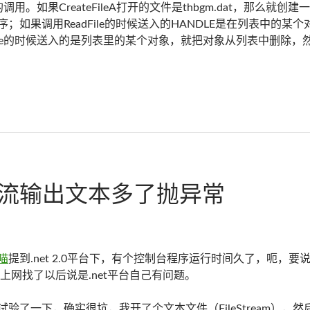
调用。如果CreateFileA打开的文件是thbgm.dat，那么
果调用ReadFile的时候送入的HANDLE是在列表中的某个对象，就
ndle的时候送入的是列表里的某个对象，就把对象从列表中删除，然后
有效性
0下往流输出文本多了抛异常
喵
提到.net 2.0平台下，有个控制台程序运行时间久了，呃
里面。说上网找了以后说是.net平台自己有问题。
了一下，确实很坑，我开了个文本文件（FileStream），然后以