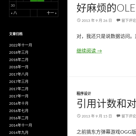
好麻烦的OL
30
« 八
十一 »
2013 年 9 月 26 日
留下评论
文章归档
对，我还只是说数据访问。直接
2022年十一月
继续阅读
好麻烦的OLEDB
→
2018年三月
2018年二月
2018年一月
2017年八月
2017年三月
2017年二月
程序设计
2017年一月
引用计数和
2016年十月
2016年七月
2013 年 9 月 15 日
留下评论
2016年二月
2014年十一月
之前搞东方弹幕游戏OGG版本的时候
2014年九月