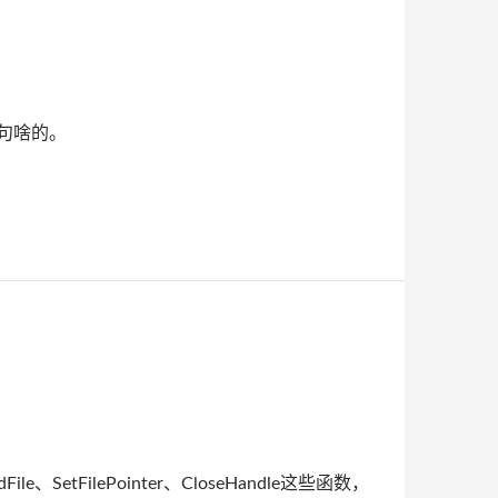
语句啥的。
tFilePointer、CloseHandle这些函数，