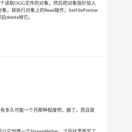
就创建一个读取OGG文件的对象，然后把对象指针加入
执行对象上的Read操作；SetFilePointer
delete掉它。
，要说有多久可能一个月那种程度吧，崩了。而且是
它创建一个StreamWriter，之后往里面写了