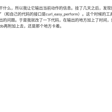
干什么，所以我让它输出当前动作的信息。挂了几天之后，发现好
t里面了（和自己的代码的接口是curl_easy_perform）。这
出的问题。于是我就改了一下代码，在输出的地方加上了时间，
db再附加上去，还是那个地方卡着。
orm卡着了