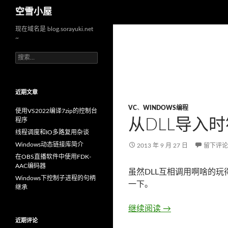
搜
空雪小屋
索
现在域名是 blog.sorayuki.net
~
搜
索
：
近期文章
VC
、
WINDOWS编程
使用VS2022编译7zip的控制台
从DLL导入
程序
线程调度和IO多路复用杂谈
Windows动态链接库简介
2013 年 9 月 27 日
留下评论
在OBS直播软件中使用FDK-
AAC编码器
虽然DLL互相调用啊啥的玩得
Windows下控制子进程的句柄
一下。
继承
继续阅读
从DLL导入时符号
→
近期评论