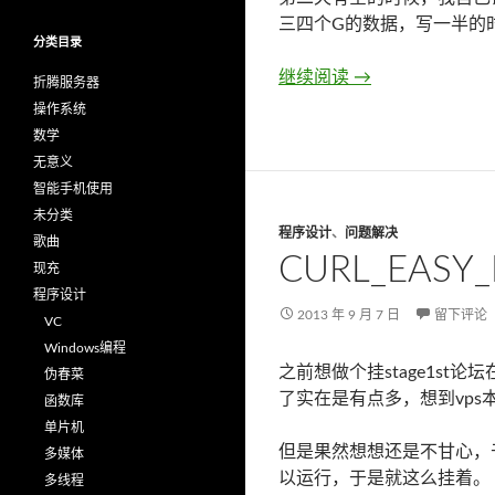
三四个G的数据，写一半的
分类目录
继续阅读
.net 2.0下往
→
折腾服务器
操作系统
数学
无意义
智能手机使用
未分类
程序设计
、
问题解决
歌曲
CURL_EAS
现充
程序设计
2013 年 9 月 7 日
留下评论
VC
Windows编程
之前想做个挂stage1st
伪春菜
了实在是有点多，想到vp
函数库
单片机
但是果然想想还是不甘心，于
多媒体
以运行，于是就这么挂着。
多线程