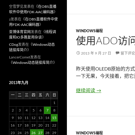
空雪梦见
发表在《
在OBS直播
软件中使用FDK-AAC编码器
》
z
发表在《
在OBS直播软件中使
用FDK-AAC编码器
》
WINDOWS编程
亚博体育官网
发表在《
线程调
度和IO多路复用杂谈
》
使用ADO访问
CDog
发表在《
Windows动态
链接库简介
》
2013 年 9 月 27 日
留下评论
LancerComet
发表在
《
Windows动态链接库简介
》
昨天使用OLEDB原始的方式
一下无果，今天接着，把它
2013年九月
继续阅读
使用Ado访问IRow
→
一
二
三
四
五
六
日
1
2
3
4
5
6
7
8
9
10
11
12
13
14
15
16
17
18
19
20
21
22
23
24
25
26
27
28
29
WINDOWS编程