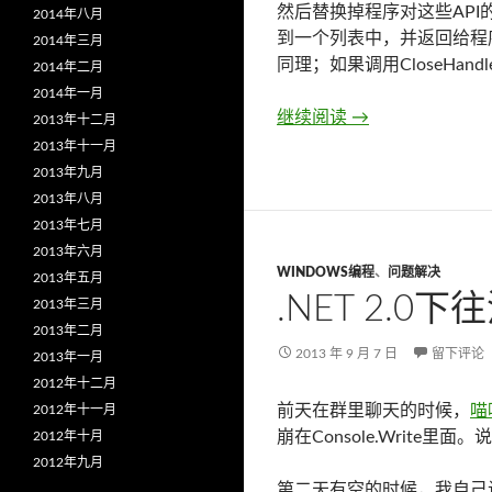
然后替换掉程序对这些API的
2014年八月
到一个列表中，并返回给程序；如
2014年三月
同理；如果调用CloseHa
2014年二月
2014年一月
继续阅读
引用计数和对象的
→
2013年十二月
2013年十一月
2013年九月
2013年八月
2013年七月
2013年六月
WINDOWS编程
、
问题解决
2013年五月
.NET 2.
2013年三月
2013年二月
2013 年 9 月 7 日
留下评论
2013年一月
2012年十二月
前天在群里聊天的时候，
喵
2012年十一月
崩在Console.Write
2012年十月
2012年九月
第二天有空的时候，我自己试验