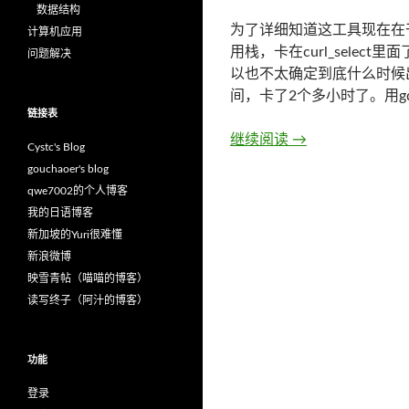
数据结构
为了详细知道这工具现在在
计算机应用
用栈，卡在curl_selec
问题解决
以也不太确定到底什么时候
间，卡了2个多小时了。用g
链接表
继续阅读
curl_easy_perf
→
Cystc's Blog
gouchaoer's blog
qwe7002的个人博客
我的日语博客
新加坡的Yuri很难懂
新浪微博
映雪青帖（喵喵的博客）
读写终子（阿汁的博客）
功能
登录