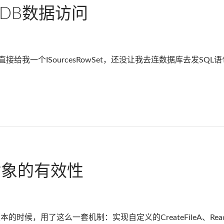
EDB数据访问
给我一个ISourcesRowSet，还没让我去连数据库去发SQL
数据访问
对象的有效性
，用了这么一套机制：实现自定义的CreateFileA、ReadFile、Se